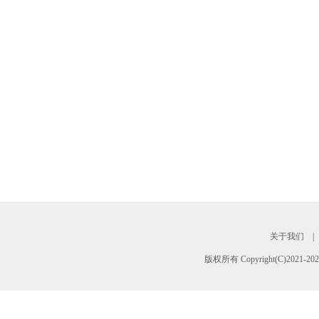
关于我们
版权所有 Copyright(C)202